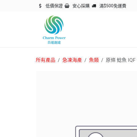
跳至內容
低價保證
安心採購
滿$500免運費
主頁
關於我們
產品
所有產品
急凍海產
魚類
原條 鯰魚 IQF 9