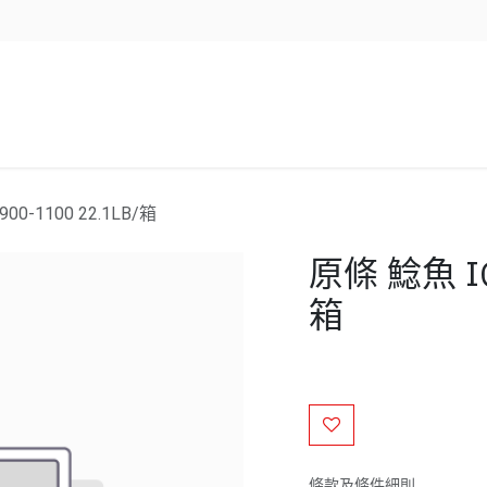
企業服務
資源/新聞
聯絡我們
00-1100 22.1LB/箱
原條 鯰魚 IQF
箱
條款及條件細則