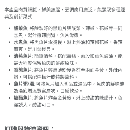
本產品肉質細膩，鮮美無腥，烹調應用廣泛，能駕馭多種經
典及創新菜式:
酸菜魚
: 將醃製好的黑魚片與酸菜、辣椒、花椒等一同
烹煮，湯汁酸辣開胃，魚片滑嫩。
水煮魚
: 將黑魚片汆燙後，淋上熱油和辣椒花椒，香辣
麻爽，是川菜經典。
清蒸魚片
: 簡單清蒸，搭配薑絲、蔥段和蒸魚豉油，能
最大程度保留魚肉的鮮甜原味。
香煎魚片
: 將魚片輕裹薄粉後香煎至兩面金黃，外酥內
嫩，可搭配檸檬汁或特製醬料。
魚片粥/湯
: 可將魚片加入粥品或湯品中，魚肉的鮮味能
為湯底增添豐富層次，口感軟滑。
糖醋魚片
: 將魚片炸至金黃後，淋上酸甜的糖醋汁，色
澤誘人，酸甜可口。
訂購與物流資訊：