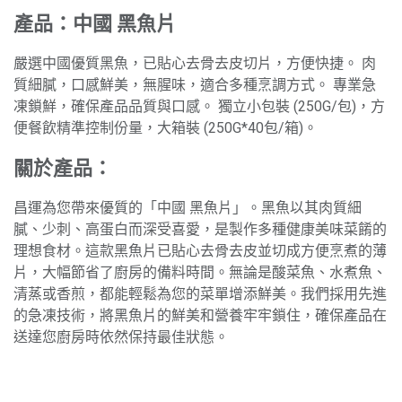
產品：中國 黑魚片
嚴選中國優質黑魚，已貼心去骨去皮切片，方便快捷。 肉
質細膩，口感鮮美，無腥味，適合多種烹調方式。 專業急
凍鎖鮮，確保產品品質與口感。 獨立小包裝 (250G/包)，方
便餐飲精準控制份量，大箱裝 (250G*40包/箱)。
關於產品：
昌運為您帶來優質的「中國 黑魚片」。黑魚以其肉質細
膩、少刺、高蛋白而深受喜愛，是製作多種健康美味菜餚的
理想食材。這款黑魚片已貼心去骨去皮並切成方便烹煮的薄
片，大幅節省了廚房的備料時間。無論是酸菜魚、水煮魚、
清蒸或香煎，都能輕鬆為您的菜單增添鮮美。我們採用先進
的急凍技術，將黑魚片的鮮美和營養牢牢鎖住，確保產品在
送達您廚房時依然保持最佳狀態。