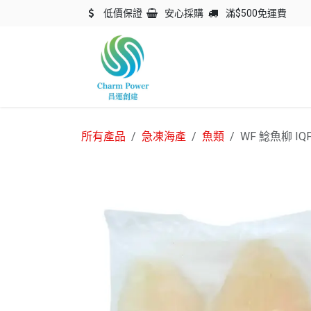
跳至內容
低價保證
安心採購
滿$500免運費
主頁
關於我們
產品
所有產品
急凍海產
魚類
WF 鯰魚柳 IQF 