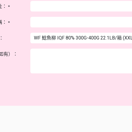
址：
*
稱：
*
：
如有）：