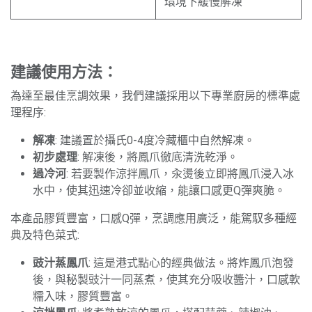
環境下緩慢解凍
建議使用方法：
為達至最佳烹調效果，我們建議採用以下專業廚房的標準處
理程序:
解凍
: 建議置於攝氏0-4度冷藏櫃中自然解凍。
初步處理
: 解凍後，將鳳爪徹底清洗乾淨。
過冷河
: 若要製作涼拌鳳爪，汆燙後立即將鳳爪浸入冰
水中，使其迅速冷卻並收縮，能讓口感更Q彈爽脆。
本產品膠質豐富，口感Q彈，烹調應用廣泛，能駕馭多種經
典及特色菜式:
豉汁蒸鳳爪
: 這是港式點心的經典做法。將炸鳳爪泡發
後，與秘製豉汁一同蒸煮，使其充分吸收醬汁，口感軟
糯入味，膠質豐富。