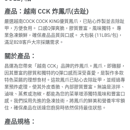
產品：越南 CCK 炸鳳爪(去趾)
嚴選越南COCK COCK KING優質鳳爪，已貼心炸製並去除趾
甲，方便食用。 口感Q彈爽脆，膠質豐富，風味獨特。 專
業急凍鎖鮮，確保產品品質與口感。 大包裝 (11LBS/包)，
滿足B2B客戶大宗採購需求。
關於產品：
昌運為您帶來「越南 CCK」品牌的炸鳳爪。鳳爪，即雞腳，
因其豐富的膠質和獨特的Q彈口感而深受喜愛，是製作多款
特色菜餚的理想食材。這款鳳爪已貼心去除趾甲，並經過專
業預炸處理，使其外皮香脆、內部膠質豐富。無論是涼拌、
滷味、蒸煮或泡椒，都能為您的菜單增添獨特風味和豐富口
感。我們採用先進的急凍技術，將鳳爪的鮮美和營養牢牢鎖
住，確保產品在送達您廚房時依然保持最佳狀態。
產品規格：