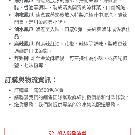
涼拌鳳爪
: 將煮熟放涼的鳳爪，搭配蒜蓉、辣椒油、
醋、香油等調料，製成清爽開胃的涼拌菜，口感韌脆。
泡椒鳳爪
: 滷煮或蒸熟後放入特製泡椒汁中浸泡，酸辣
開胃，是川菜經典小吃。
滷水鳳爪
: 滷煮至入味，口感Q彈，是經典滷味或佐酒佳
品。
麻辣鳳爪
: 與麻辣紅油、花椒、辣椒等調味，製成香辣
過癮的川味菜餚。
炸雞腳
: 炸至金黃酥脆後，可直接作為小吃，或搭配椒
鹽、七味粉等。
訂購與物流資訊：
訂購量：滿$500免運費
請聯繫我們的銷售團隊獲取詳細批發價格和付款條款。
送貨服務：我們將提供專業的冷凍物流配送服務。
加入願望清單