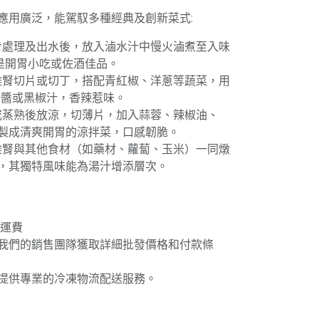
應用廣泛，能駕馭多種經典及創新菜式:
初步處理及出水後，放入滷水汁中慢火滷煮至入味
是開胃小吃或佐酒佳品。
火雞腎切片或切丁，搭配青紅椒、洋蔥等蔬菜，用
O醬或黑椒汁，香辣惹味。
煮或蒸熟後放涼，切薄片，加入蒜蓉、辣椒油、
製成清爽開胃的涼拌菜，口感韌脆。
火雞腎與其他食材（如藥材、蘿蔔、玉米）一同燉
，其獨特風味能為湯汁增添層次。
免運費
我們的銷售團隊獲取詳細批發價格和付款條
提供專業的冷凍物流配送服務。