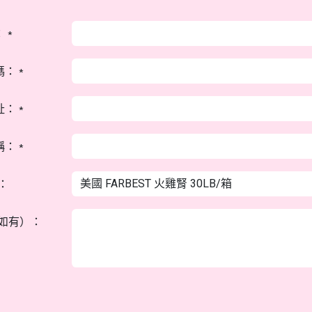
：
*
碼：
*
址：
*
稱：
*
：
如有）：