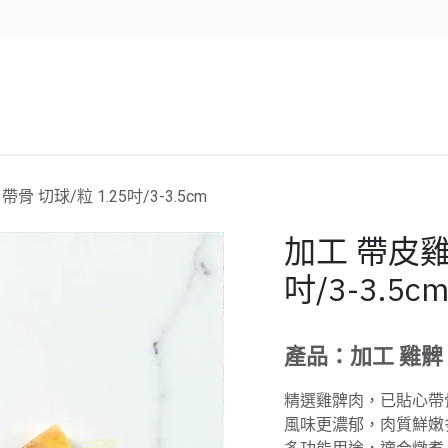
企業服務
資源/新聞
聯絡我們
骨 切球/粒 1.25吋/3-3.5cm
加工 帶皮雞脾
吋/3-3.5c
產品：加工 雞髀 
精選雞髀肉，已貼心帶
風味更濃郁，肉質鮮嫩