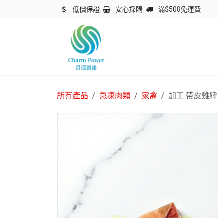
跳至內容
低價保證
安心採購
滿$500免運費
主頁
關於我們
產品
所有產品
急凍肉類
家禽
加工 帶皮雞脾 帶