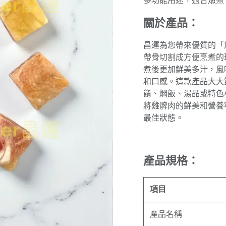
多功能用途，適合燉煮
關於產品：
昌運為您帶來優質的「加
帶骨切割成方便烹煮的
煮後更加鮮美多汁，風
和口感。這款產品大大
餚、燜飯、湯品或特色
將雞髀肉的鮮美和營養
最佳狀態。
產品規格：
項目
產品名稱