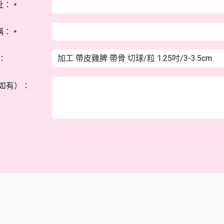
址：
*
稱：
*
：
如有）：