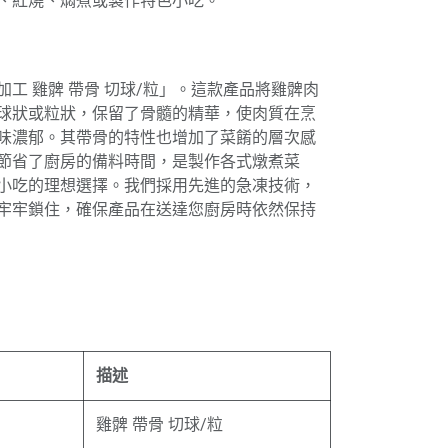
、紅燒、燜煮或製作特色小吃。
工 雞髀 帶骨 切球/粒」。這款產品將雞髀肉
球狀或粒狀，保留了骨髓的精華，使肉質在烹
味濃郁。其帶骨的特性也增加了菜餚的層次感
節省了廚房的備料時間，是製作各式燉煮菜
小吃的理想選擇。我們採用先進的急凍技術，
牢牢鎖住，確保產品在送達您廚房時依然保持
描述
雞髀 帶骨 切球/粒