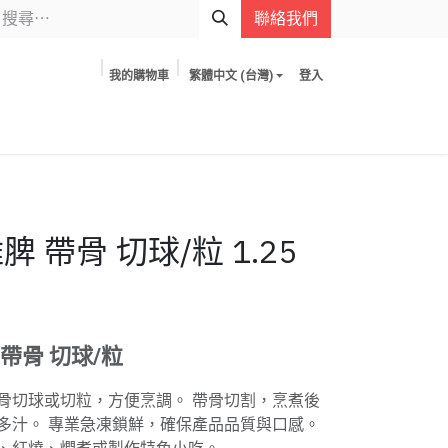
聯絡我們
我的購物車
繁體中文 (台灣)
登入
 帶骨 切球/粒 1.25
m
帶骨 切球/粒
骨切球或切粒，方便烹調。 帶骨切割，烹煮後
多汁。 專業急凍鎖鮮，確保產品品質與口感。