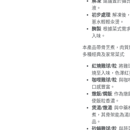
解凍
: 建議置於
液。
初步處理
: 解凍
蔥水輕輕汆燙。
醃製
: 根據菜式需
入味。
本產品帶骨烹煮，肉質
多種經典及家常菜式:
紅燒雞球/粒
: 將
燒至入味，色澤紅
咖哩雞球/粒
: 與
口感豐富。
燉飯/燜飯
: 作為
使飯粒香濃。
煲湯/燉湯
: 與中
煮，其骨架能為湯
品。
砂鍋雞球/粒
: 與