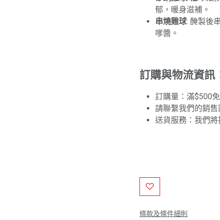
郁，暖身滋補。
串燒雞球
: 醃製
嗲醬。
訂購與物流資訊
訂購量：滿$500
請聯繫我們的銷售
送貨服務：我們將
條款及條件細則