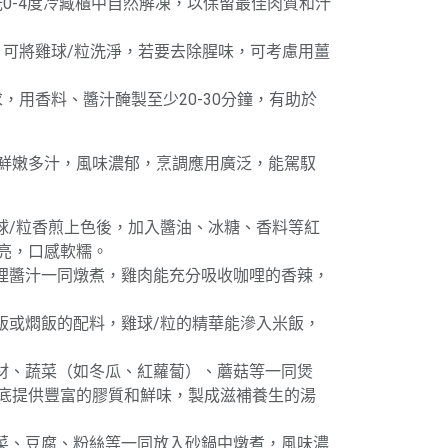
攝氏0-4度冷藏櫃中自然解凍，以保留最佳肉質和汁
後，可將雞球/粒洗淨，若要去除腥味，可考慮用薑
求，用香料、醬汁醃製至少20-30分鐘，有助於
鮮嫩多汁，風味濃郁，烹調應用廣泛，能駕馭
雞球/粒香煎上色後，加入醬油、冰糖、香料等紅
亮，口感軟糯。
咖哩醬汁一同燉煮，雞肉能充分吸收咖哩的香辣，
燉飯或燜飯的配料，雞球/粒的精華能滲入米飯，
藥材、蔬菜（如冬瓜、紅蘿蔔）、蘑菇等一同煲
底提供豐富的膠質和鮮味，製成滋補養生的湯
蔬菜、豆腐、粉絲等一同放入砂鍋中燉煮，風味濃