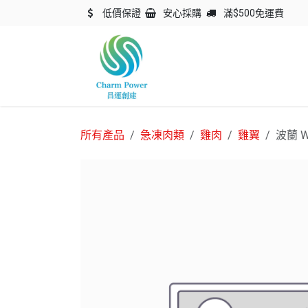
跳至內容
低價保證
安心採購
滿$500免運費
主頁
關於我們
產品
所有產品
急凍肉類
雞肉
雞翼
波蘭 W