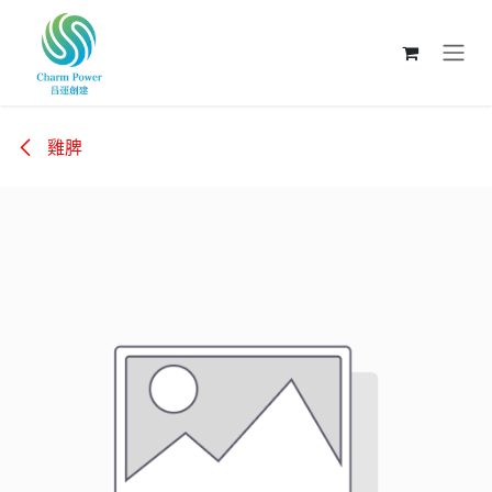
跳至內容
雞脾