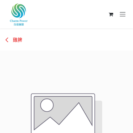
跳至內容
雞脾