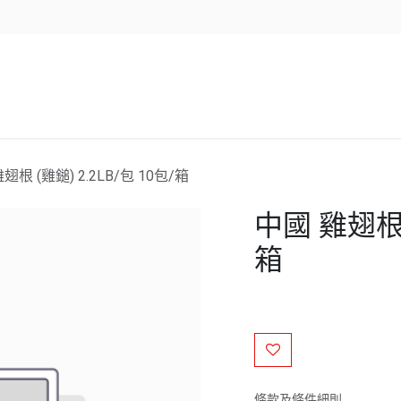
企業服務
資源/新聞
聯絡我們
翅根 (雞鎚) 2.2LB/包 10包/箱
中國 雞翅根 (
箱
條款及條件細則