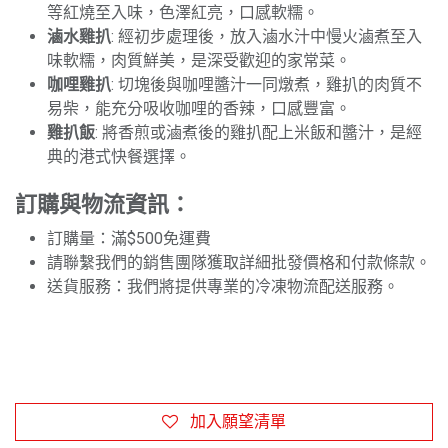
等紅燒至入味，色澤紅亮，口感軟糯。
滷水雞扒
: 經初步處理後，放入滷水汁中慢火滷煮至入
味軟糯，肉質鮮美，是深受歡迎的家常菜。
咖哩雞扒
: 切塊後與咖哩醬汁一同燉煮，雞扒的肉質不
易柴，能充分吸收咖哩的香辣，口感豐富。
雞扒飯
: 將香煎或滷煮後的雞扒配上米飯和醬汁，是經
典的港式快餐選擇。
訂購與物流資訊：
訂購量：滿$500免運費
請聯繫我們的銷售團隊獲取詳細批發價格和付款條款。
送貨服務：我們將提供專業的冷凍物流配送服務。
加入願望清單