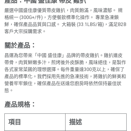
產品：中國 盛佳康 帶皮 雞扒
嚴選中國盛佳康優質帶皮雞扒，肉質飽滿，風味濃郁。 規
格統一 (300G+/件)，方便餐飲標準化操作。 專業急凍鎖
鮮，確保產品品質與口感。 大箱裝 (33.1LBS/箱)，滿足B2B
客戶大宗採購需求。
關於產品：
昌運為您帶來「中國 盛佳康」品牌的帶皮雞扒。雞扒連皮
帶骨，肉質鮮嫩多汁，煎烤後外皮酥脆，風味絕佳，是製作
各式家常菜餚的理想選擇。每件重量達300克以上，確保了
產品的標準化。我們採用先進的急凍技術，將雞扒的鮮美和
營養牢牢鎖住，確保產品在送達您廚房時依然保持最佳狀
態。
產品規格：
項目
描述