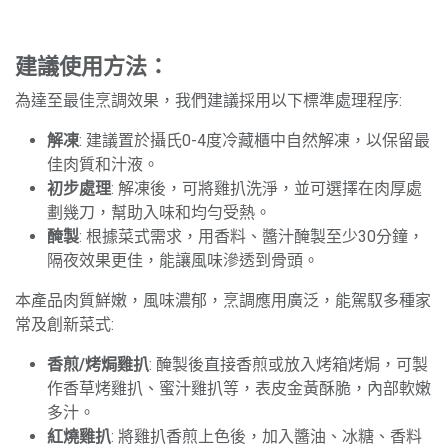
建議使用方法：
為達至最佳烹調效果，我們建議採用以下標準處理程序:
解凍
: 建議置於攝氏0-4度冷藏櫃中自然解凍，以保留最
佳肉質和汁液。
初步處理
: 解凍後，可將雞扒洗淨，並可選擇在肉厚處
劃幾刀，幫助入味和均勻受熱。
醃製
: 根據菜式需求，用香料、醬汁醃製至少30分鐘，
隔夜效果更佳，能讓風味滲透到骨頭。
本產品肉質鮮嫩，風味濃郁，烹調應用廣泛，能駕馭多種家
常及創新菜式:
香煎/烤焗雞扒
: 醃製後直接香煎或放入烤箱烤焗，可製
作香草烤雞扒、蜜汁雞扒等，表皮金黃酥脆，內部軟嫩
多汁。
紅燒雞扒
: 將雞扒香煎上色後，加入醬油、冰糖、香料