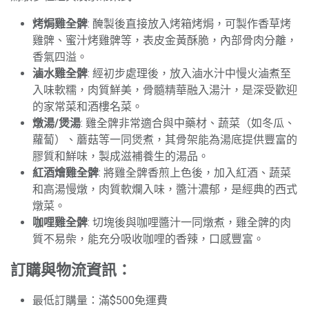
烤焗雞全髀
: 醃製後直接放入烤箱烤焗，可製作香草烤
雞髀、蜜汁烤雞髀等，表皮金黃酥脆，內部骨肉分離，
香氣四溢。
滷水雞全髀
: 經初步處理後，放入滷水汁中慢火滷煮至
入味軟糯，肉質鮮美，骨髓精華融入湯汁，是深受歡迎
的家常菜和酒樓名菜。
燉湯/煲湯
: 雞全髀非常適合與中藥材、蔬菜（如冬瓜、
蘿蔔）、蘑菇等一同煲煮，其骨架能為湯底提供豐富的
膠質和鮮味，製成滋補養生的湯品。
紅酒燴雞全髀
: 將雞全髀香煎上色後，加入紅酒、蔬菜
和高湯慢燉，肉質軟爛入味，醬汁濃郁，是經典的西式
燉菜。
咖哩雞全髀
: 切塊後與咖哩醬汁一同燉煮，雞全髀的肉
質不易柴，能充分吸收咖哩的香辣，口感豐富。
訂購與物流資訊：
最低訂購量：滿$500免運費