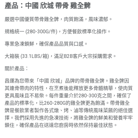
產品：中國 欣城 帶骨 雞全髀
嚴選中國優質帶骨雞全髀，肉質飽滿，風味濃郁。
規格統一 (280-300G/件)，方便餐飲標準化操作。
專業急凍鎖鮮，確保產品品質與口感。
大箱裝 (33.1LBS/箱)，滿足B2B客戶大宗採購需求。
關於產品：
昌運為您帶來「中國 欣城」品牌的帶骨雞全髀。雞全髀因
其連骨帶肉的特性，在烹煮後能釋放更多骨髓精華，使肉質
更具風味且不易柴。每件重量介於280-300克之間，確保了
產品的標準化，比260-280G的雞全髀更為飽滿。帶骨雞全
髀是餐飲業者製作各式燉、烤、滷等傳統風味菜餚的絕佳選
擇。我們採用先進的急凍技術，將雞全髀的鮮美和營養牢牢
鎖住，確保產品在送達您廚房時依然保持最佳狀態。