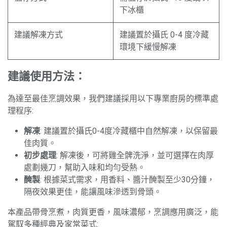
下冰櫃
建議解凍方式
建議置於攝氏 0-4 度冷藏
環境下緩慢解凍
建議使用方法：
為達至最佳烹調效果，我們建議採用以下專業廚房的標準處
理程序:
解凍
: 建議置於攝氏0-4度冷藏櫃中自然解凍，以保留最
佳肉質。
初步處理
: 解凍後，可將雞全髀洗淨，並可選擇在肉厚
處劃幾刀，幫助入味和均勻受熱。
醃製
: 根據菜式需求，用香料、醬汁醃製至少30分鐘，
隔夜效果更佳，能讓風味滲透到骨頭。
本產品帶骨烹煮，肉質更香，風味濃郁，烹調應用廣泛，能
駕馭多種經典及家常菜式: