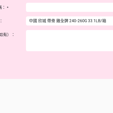
稱：
*
：
如有）：