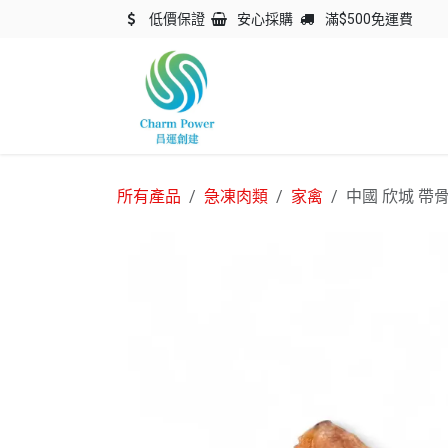
跳至內容
低價保證
安心採購
滿$500免運費
主頁
關於我們
產品
所有產品
急凍肉類
家禽
中國 欣城 帶骨 雞