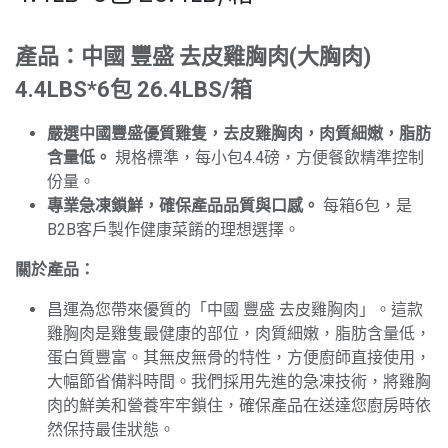
產品：中國 豐盛 去皮雞胸肉(大胸肉)
4.4LBS*6包 26.4LBS/箱
嚴選中國豐盛優質雞隻，去皮雞胸肉，肉質細嫩，脂肪
含量低。
規格標準，每小包4.4磅，方便餐飲精準控制
份量。
專業急凍鎖鮮，確保產品品質與口感。
每箱6包，是
B2B客戶製作健康菜餚的理想選擇。
關於產品：
昌運為您帶來優質的「中國 豐盛 去皮雞胸肉」。這款
雞胸肉是雞隻最健康的部位，肉質細嫩，脂肪含量低，
蛋白質豐富。其無皮無骨的特性，方便廚師直接使用，
大幅節省備料時間。我們採用先進的急凍技術，將雞胸
肉的鮮美和營養牢牢鎖住，確保產品在送達您廚房時依
然保持最佳狀態。