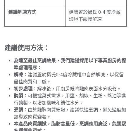
建議解凍方式
建議置於攝氏 0-4 度冷藏
環境下緩慢解凍
建議使用方法：
為達至最佳烹調效果，我們建議採用以下專業廚房的標
準處理程序：
解凍
：建議置於攝氏0-4度冷藏櫃中自然解凍，以保留
最佳肉質和口感。
初步處理
：解凍後，用廚房紙將雞肉表面水分吸乾。
醃製
：可根據菜式需求，用鹽、胡椒、生粉、醬油等進
行醃製，以增加風味和鎖住水分。
烹調
：由於雞胸肉質細嫩，建議快速烹調，避免過度加
熱導致肉質變老。
本產品肉質細嫩，脂肪含量低，烹調應用廣泛，能駕馭
多種經典菜式：