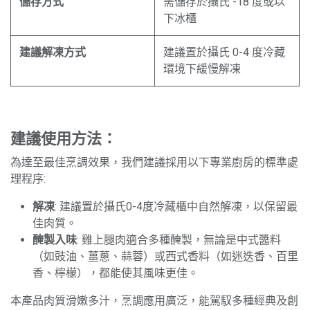
儲存方式
需儲存於攝氏 -18 度或以
下冰櫃
建議解凍方式
建議置於攝氏 0-4 度冷藏
環境下緩慢解凍
建議使用方法：
為達至最佳烹調效果，我們建議採用以下專業廚房的標準處
理程序:
解凍
: 建議置於攝氏0-4度冷藏櫃中自然解凍，以保留最
佳肉質。
醃製入味
: 雞上腿肉適合多種醃製，無論是中式醬料
（如豉油、薑蔥、蒜蓉）或西式香料（如迷迭香、百里
香、檸檬），都能使其風味更佳。
本產品肉質滑嫩多汁，烹調應用廣泛，能駕馭多種經典及創