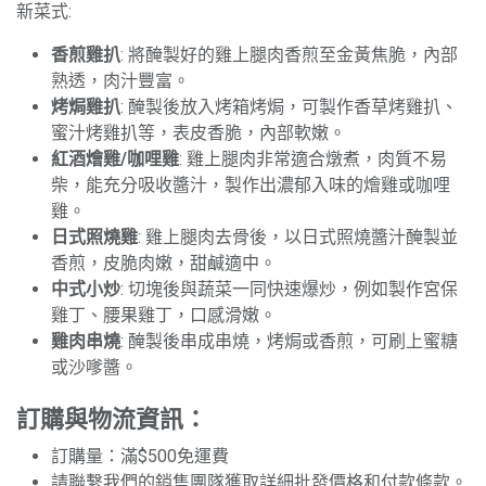
新菜式:
香煎雞扒
: 將醃製好的雞上腿肉香煎至金黃焦脆，內部
熟透，肉汁豐富。
烤焗雞扒
: 醃製後放入烤箱烤焗，可製作香草烤雞扒、
蜜汁烤雞扒等，表皮香脆，內部軟嫩。
紅酒燴雞/咖哩雞
: 雞上腿肉非常適合燉煮，肉質不易
柴，能充分吸收醬汁，製作出濃郁入味的燴雞或咖哩
雞。
日式照燒雞
: 雞上腿肉去骨後，以日式照燒醬汁醃製並
香煎，皮脆肉嫩，甜鹹適中。
中式小炒
: 切塊後與蔬菜一同快速爆炒，例如製作宮保
雞丁、腰果雞丁，口感滑嫩。
雞肉串燒
: 醃製後串成串燒，烤焗或香煎，可刷上蜜糖
或沙嗲醬。
訂購與物流資訊：
訂購量：滿$500免運費
請聯繫我們的銷售團隊獲取詳細批發價格和付款條款。