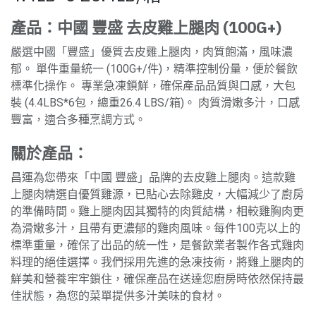
產品：中國 豐盛 去皮雞上腿肉 (100G+)
嚴選中國「豐盛」優質去皮雞上腿肉，肉質飽滿，風味濃
郁。 單件重量統一 (100G+/件)，精準控制份量，便於餐飲
標準化操作。 專業急凍鎖鮮，確保產品品質與口感，大包
裝 (4.4LBS*6包，總重26.4 LBS/箱)。 肉質滑嫩多汁，口感
豐富，適合多種烹調方式。
關於產品：
昌運為您帶來「中國 豐盛」品牌的去皮雞上腿肉。這款雞
上腿肉精選自優質雞源，已貼心去除雞皮，大幅減少了廚房
的準備時間。雞上腿肉因其獨特的肉質結構，相較雞胸肉更
為滑嫩多汁，且帶有更濃郁的雞肉風味。每件100克以上的
標準重量，確保了出品的統一性，是餐飲業者製作各式雞肉
料理的絕佳選擇。我們採用先進的急凍技術，將雞上腿肉的
鮮美和營養牢牢鎖住，確保產品在送達您廚房時依然保持最
佳狀態，為您的菜單提供多汁美味的食材。