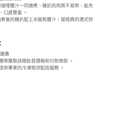
後與咖哩醬汁一同燉煮，雞扒的肉質不易柴，能充
，口感豐富 。
或滷煮後的雞扒配上米飯和醬汁，是經典的港式快
：
免運費
團隊獲取詳細批發價格和付款條款 。
提供專業的冷凍物流配送服務 。