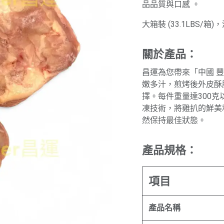
品品質與口感 。
大箱裝 (33.1LBS/
關於產品：
昌運為您帶來「中國 
嫩多汁，煎烤後外皮酥
擇。每件重量達300
凍技術，將雞扒的鮮美
然保持最佳狀態。
產品規格：
項目
產品名稱