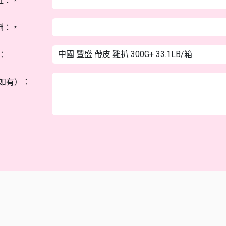
址：
*
稱：
*
：
如有）：