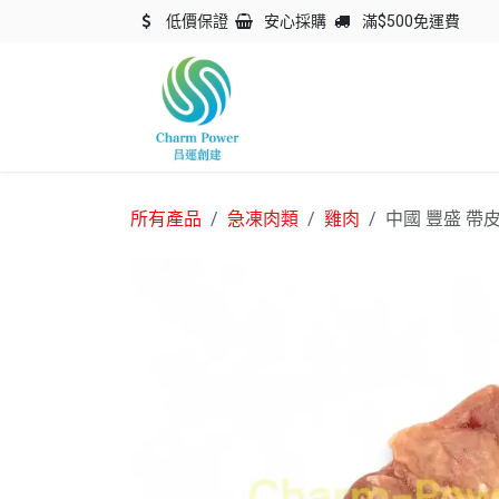
跳至內容
低價保證
安心採購
滿$500免運費
主頁
關於我們
產品
所有產品
急凍肉類
雞肉
中國 豐盛 帶皮 