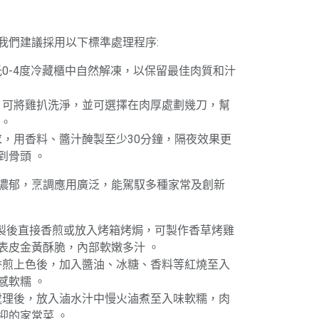
我們建議採用以下標準處理程序:
攝氏0-4度冷藏櫃中自然解凍，以保留最佳肉質和汁
後，可將雞扒洗淨，並可選擇在肉厚處劃幾刀，幫
 。
需求，用香料、醬汁醃製至少30分鐘，隔夜效果更
到骨頭 。
濃郁，烹調應用廣泛，能駕馭多種家常及創新
醃製後直接香煎或放入烤箱烤焗，可製作香草烤雞
表皮金黃酥脆，內部軟嫩多汁 。
扒香煎上色後，加入醬油、冰糖、香料等紅燒至入
感軟糯 。
步處理後，放入滷水汁中慢火滷煮至入味軟糯，肉
迎的家常菜 。