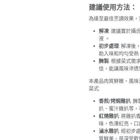
建議使用方法：
為達至最佳烹調效果，
解凍
: 建議置於
液 。
初步處理
: 解凍
助入味和均勻受熱
醃製
: 根據菜式
佳，能讓風味滲透
本產品肉質鮮嫩，風味
菜式:
香煎/烤焗雞扒
: 
扒、蜜汁雞扒等，
紅燒雞扒
: 將雞
味，色澤紅亮，口
滷水雞扒
: 經初
質鮮美，是深受歡