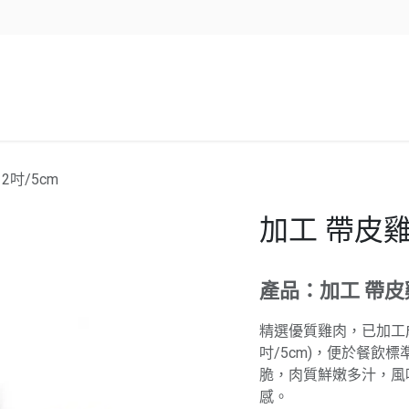
企業服務
資源/新聞
聯絡我們
2吋/5cm
加工 帶皮雞
產品：加工 帶皮
精選優質雞肉，已加工成
吋/5cm)，便於餐飲
脆，肉質鮮嫩多汁，風
感。