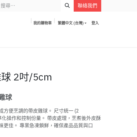
聯絡我們
我的購物車
繁體中文 (台灣)
登入
球 2吋/5cm
雞球
方便烹調的帶皮雞球。 尺寸統一 (2
標準化操作和控制份量。 帶皮處理，烹煮後外皮酥
味更佳。 專業急凍鎖鮮，確保產品品質與口