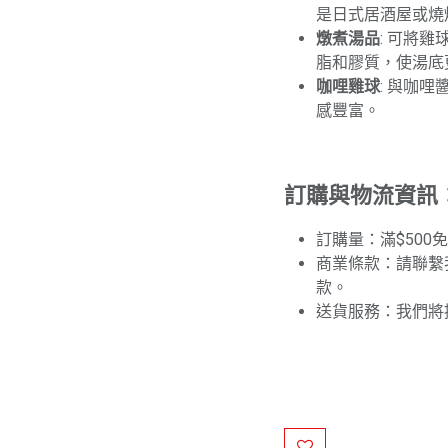
是日式居酒屋或燒
燉煮湯品
: 可將
脂和膠質，使湯底
咖哩雞球
: 與咖
感豐富。
訂購與物流資訊
訂購量：滿$500
商業條款：請聯繫
款。
送貨服務：我們將