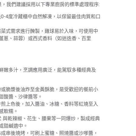
果，我們建議採用以下專業廚房的標準處理程序:
攝氏0-4度冷藏櫃中自然解凍，以保留最佳肉質和口
根據菜式需求進行醃製，雞球易於入味，可使用中
薑蔥、蒜蓉）或西式香料（如迷迭香、百里
鮮嫩多汁，烹調應用廣泛，能駕馭多種經典及
薄粉或脆漿後油炸至金黃酥脆，是受歡迎的餐前小
甜酸醬、沙律醬等。
球香煎上色後，加入醬油、冰糖、香料等紅燒至入
感軟糯。
球
: 與乾辣椒、花生、腰果等一同爆炒，製成經典
或甜鹹適中。
球串成串後燒烤，可刷上蜜糖、照燒醬或沙嗲醬，