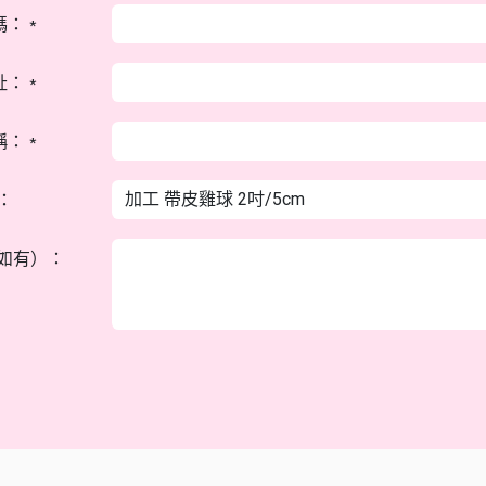
碼：
*
址：
*
稱：
*
：
如有）：