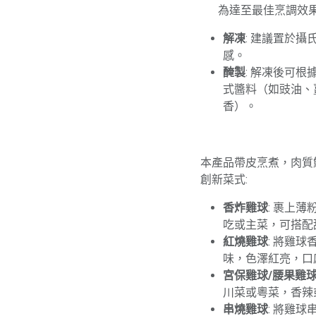
​為達至最佳烹調效
解凍
: 建議置於
感。
醃製
: 解凍後可
式醬料（如豉油、
香）。
本產品帶皮烹煮，肉質
創新菜式:
香炸雞球
: 裹上
吃或主菜，可搭配
紅燒雞球
: 將雞
味，色澤紅亮，口
宮保雞球/腰果雞
川菜或粵菜，香辣
串燒雞球
: 將雞