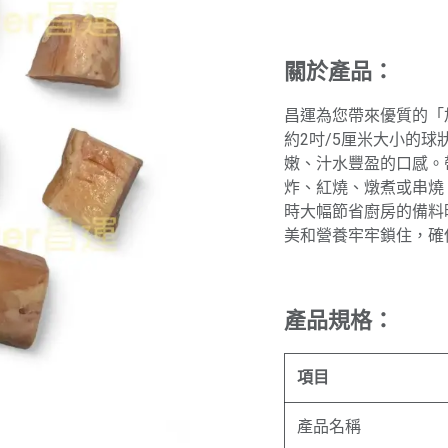
關於產品：
昌運為您帶來優質的「
約2吋/5厘米大小的
嫩、汁水豐盈的口感。
炸、紅燒、燉煮或串燒
時大幅節省廚房的備料
美和營養牢牢鎖住，確
產品規格：
項目
產品名稱