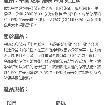
產品：中國 遼寧 層裝 帶骨 雞全髀
嚴選中國遼寧優質帶骨雞全髀，肉質飽滿，風味濃郁。 規
格統一 (260-280G/件)，方便餐飲標準化操作。 專業急凍鎖
鮮，確保產品品質與口感。 大箱裝 (33.1LBS/箱)，滿足B2B
客戶大宗採購需求。
關於產品：
昌運為您帶來「中國 遼寧」品牌的帶骨雞全髀。雞全髀因
其連骨帶肉的特性，在烹煮後能釋放更多骨髓精華，使肉肉
更具風味且不易柴。每件重量介於260-280克之間，確保了
產品的標準化。帶骨雞全髀是餐飲業者製作各式燉、烤、滷
等傳統風味菜餚的絕佳選擇。我們採用先進的急凍技術，將
雞全髀的鮮美和營養牢牢鎖住，確保產品在送達您廚房時依
然保持最佳狀態。
產品規格：
項目
描述