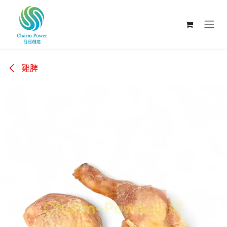
跳至內容
雞脾