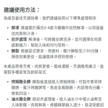
建議使用方法：
為達至最佳烹調效果，我們建議採用以下標準處理程序:
解凍
: 建議置於攝氏0-4度冷藏櫃中自然解凍，以保留最
佳肉質和汁液。
初步處理
: 解凍後，可將雞全髀洗淨，並可選擇在肉厚
處劃幾刀，幫助入味和均勻受熱。
醃製
: 根據菜式需求，用香料、醬汁醃製至少30分鐘，
隔夜效果更佳，能讓風味滲透到骨頭。
本產品帶骨烹煮，肉質更香，風味濃郁，烹調應用廣泛，能
駕馭多種家常及創新菜式:
烤焗雞全髀
: 醃製後直接放入烤箱烤焗，可製作香草烤
雞髀、蜜汁烤雞髀等，表皮金黃酥脆，內部骨肉分離，
香氣四溢。
滷水雞全髀
: 經初步處理後，放入滷水汁中慢火滷煮至
入味軟糯，肉質鮮美，骨髓精華融入湯汁，是深受歡迎