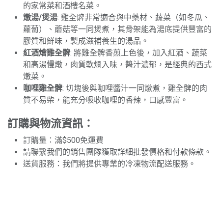
的家常菜和酒樓名菜。
燉湯/煲湯
: 雞全髀非常適合與中藥材、蔬菜（如冬瓜、
蘿蔔）、蘑菇等一同煲煮，其骨架能為湯底提供豐富的
膠質和鮮味，製成滋補養生的湯品。
紅酒燴雞全髀
: 將雞全髀香煎上色後，加入紅酒、蔬菜
和高湯慢燉，肉質軟爛入味，醬汁濃郁，是經典的西式
燉菜。
咖哩雞全髀
: 切塊後與咖哩醬汁一同燉煮，雞全髀的肉
質不易柴，能充分吸收咖哩的香辣，口感豐富。
訂購與物流資訊：
訂購量：滿$500免運費
請聯繫我們的銷售團隊獲取詳細批發價格和付款條款。
送貨服務：我們將提供專業的冷凍物流配送服務。