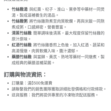
竹絲雞湯
: 與紅棗、杞子、淮山、黨參等中藥材一同煲
湯，製成滋補養生的湯品。
竹絲雞粥
: 將竹絲雞熬煮至肉質軟爛，再與米飯一同熬
煮成粥，口感綿密，營養豐富。
清蒸竹絲雞
: 簡單調味後清蒸，最大程度保留竹絲雞的
原汁原味。
紅酒竹絲雞
: 將竹絲雞香煎上色後，加入紅酒、蔬菜和
高湯慢燉，肉質軟爛入味，醬汁濃郁。
藥膳竹絲雞
: 與當歸、黃芪、熟地等藥材一同燉煮，製
成經典的藥膳滋補菜餚。
訂購與物流資訊：
訂購量：滿$500免運費
請聯繫我們的銷售團隊獲取詳細批發價格和付款條款。
送貨服務：我們將提供專業的冷凍物流配送服務。