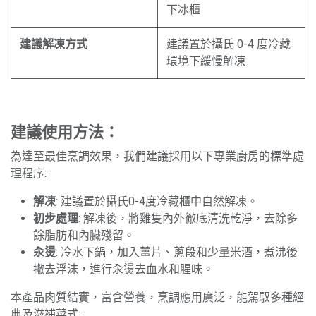
下冰櫃
建議解凍方式
建議置於攝氏 0-4 度冷藏
環境下緩慢解凍
建議使用方法：
為達至最佳烹調效果，我們建議採用以下專業廚房的標準處
理程序:
解凍
: 建議置於攝氏0-4度冷藏櫃中自然解凍。
初步處理
: 解凍後，將雞隻內外徹底清洗乾淨，去除多
餘脂肪和內臟殘留。
汆燙
: 冷水下鍋，加入薑片、蔥段和少量米酒，煮沸後
撇去浮沫，進行汆燙去血水和腥味。
本產品肉質結實，富含營養，烹調應用廣泛，能駕馭多種經
典及滋補菜式: