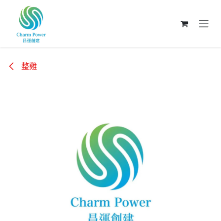
跳至內容
整雞