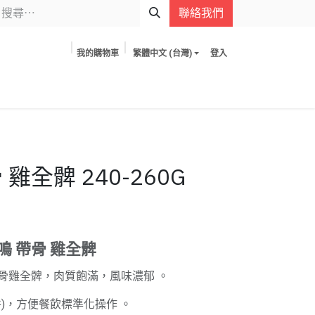
聯絡我們
我的購物車
繁體中文 (台灣)
登入
雞全髀 240-260G
鳴 帶骨 雞全髀
骨雞全髀，肉質飽滿，風味濃郁 。
G/件)，方便餐飲標準化操作 。