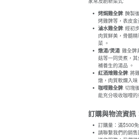
家常及創新菜式:
烤焗雞全髀
: 醃
烤雞髀等，表皮金
滷水雞全髀
: 經
肉質鮮美，骨髓精
菜 。
燉湯/煲湯
: 雞全
菇等一同煲煮，其
補養生的湯品 。
紅酒燴雞全髀
: 
燉，肉質軟爛入味
咖哩雞全髀
: 切
能充分吸收咖哩的
訂購與物流資訊
訂購量：滿$500免
請聯繫我們的銷售