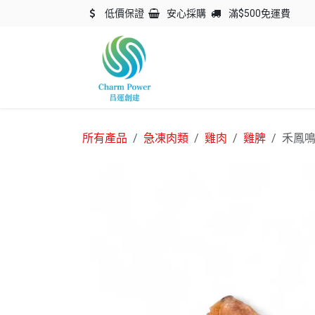
跳至內容
低價保證
安心採購
滿$500免運費
主頁
關於我們
產品
所有產品
急凍肉類
雞肉
雞脾
禾鳳鳴 