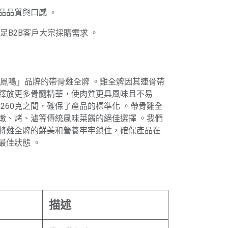
品品質與口感 。
，滿足B2B客戶大宗採購需求 。
禾鳳鳴」品牌的帶骨雞全髀 。雞全髀因其連骨帶
釋放更多骨髓精華，使肉質更具風味且不易
0-260克之間，確保了產品的標準化 。帶骨雞全
燉、烤、滷等傳統風味菜餚的絕佳選擇 。我們
將雞全髀的鮮美和營養牢牢鎖住，確保產品在
最佳狀態 。
描述