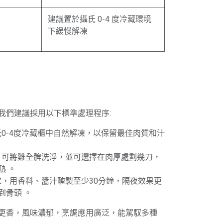
建議置於攝氏 0-4 度冷藏環境
下緩慢解凍
我們建議採用以下標準處理程序:
攝氏0-4度冷藏櫃中自然解凍，以保留最佳肉質和汁
後，可將雞全髀洗淨，並可選擇在肉厚處劃幾刀，
熱 。
需求，用香料、醬汁醃製至少30分鐘，隔夜效果更
到骨頭 。
更香，風味濃郁，烹調應用廣泛，能駕馭多種