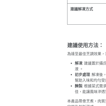
建議解凍方式
建議使用方法：
為達至最佳烹調效果，
解凍
: 建議置於
液 。
初步處理
: 解凍
幫助入味和均勻受
醃製
: 根據菜式
佳，能讓風味滲透
本產品帶骨烹煮，肉質