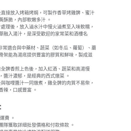
製後直接放入烤箱烤焗，可製作香草烤雞髀、蜜汁
黃酥脆，內部軟嫩多汁 。
初步處理後，放入滷水汁中慢火滷煮至入味軟糯，
華融入湯汁，是深受歡迎的家常菜和酒樓名
髀非常適合與中藥材、蔬菜（如冬瓜、蘿蔔）、蘑
骨架能為湯底提供豐富的膠質和鮮味，製成滋
將雞全髀香煎上色後，加入紅酒、蔬菜和高湯慢
，醬汁濃郁，是經典的西式燉菜 。
塊後與咖哩醬汁一同燉煮，雞全髀的肉質不易柴，
香辣，口感豐富 。
：
運費 。
團隊獲取詳細批發價格和付款條款 。