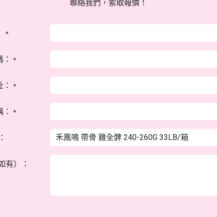
聯絡我們，索取報價！
：
*
碼：
*
址：
*
稱：
*
：
如有）：