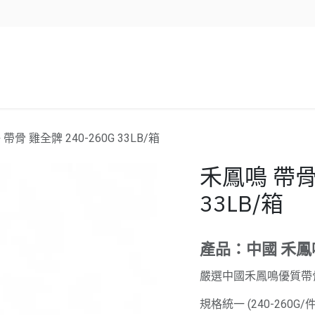
企業服務
資源/新聞
聯絡我們
帶骨 雞全髀 240-260G 33LB/箱
禾鳳鳴 帶骨 
33LB/箱
產品：中國 禾鳳
嚴選中國禾鳳鳴優質帶
規格統一 (240-260