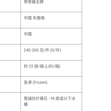
帶骨雞全髀
中國 禾鳳鳴
中國
240-260 克/件 (G/件)
約 33 磅/箱 (LBS/箱)
急凍 (Frozen)
需儲存於攝氏 -18 度或以下冰
櫃