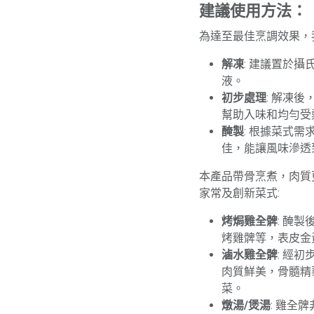
建議使用方法：
為達至最佳烹調效果，
解凍
: 建議置於
液。
初步處理
: 解凍
幫助入味和均勻受
醃製
: 根據菜式
佳，能讓風味滲透
本產品帶骨烹煮，肉質
家常及創新菜式:
烤焗雞全髀
: 醃
烤雞髀等，表皮金
滷水雞全髀
: 經
肉質鮮美，骨髓精
菜。
燉湯/煲湯
: 雞全