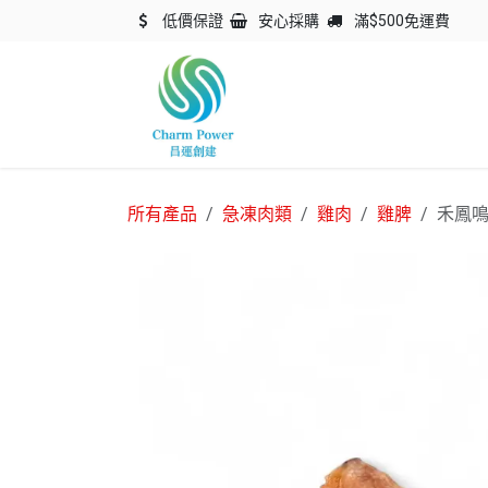
跳至內容
低價保證
安心採購
滿$500免運費
主頁
關於我們
產品
所有產品
急凍肉類
雞肉
雞脾
禾鳳鳴 