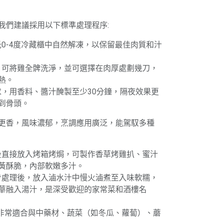
我們建議採用以下標準處理程序:
攝氏0-4度冷藏櫃中自然解凍，以保留最佳肉質和汁
後，可將雞全髀洗淨，並可選擇在肉厚處劃幾刀，
熱。
需求，用香料、醬汁醃製至少30分鐘，隔夜效果更
到骨頭。
更香，風味濃郁，烹調應用廣泛，能駕馭多種
製後直接放入烤箱烤焗，可製作香草烤雞扒、蜜汁
黃酥脆，內部軟嫩多汁。
初步處理後，放入滷水汁中慢火滷煮至入味軟糯，
華融入湯汁，是深受歡迎的家常菜和酒樓名
髀非常適合與中藥材、蔬菜（如冬瓜、蘿蔔）、蘑