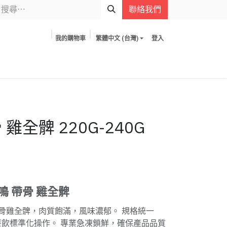
聯絡我們
我的購物車
繁體中文 (台灣)
登入
雞全髀 220G-240G
鳴 帶骨 雞全髀
骨雞全髀，肉質飽滿，風味濃郁。 規格統一
，方便餐飲標準化操作。 專業急凍鎖鮮，確保產品品質