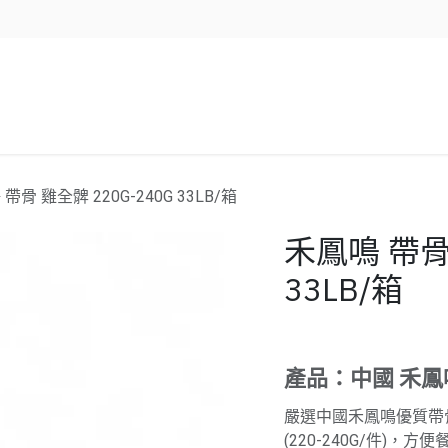
企業服務
資源/新聞
聯絡我們
帶骨 雞全髀 220G-240G 33LB/箱
禾鳳鳴 帶骨 
33LB/箱
產品：中國 禾鳳
嚴選中國禾鳳鳴優質帶
(220-240G/件)