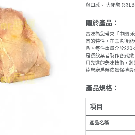
與口感。 大箱裝 (33
關於產品：
昌運為您帶來「中國 
肉的特性，在烹煮後能
柴。每件重量介於220
是餐飲業者製作各式燉
用先進的急凍技術，將
達您廚房時依然保持最
產品規格：
項目
產品名稱