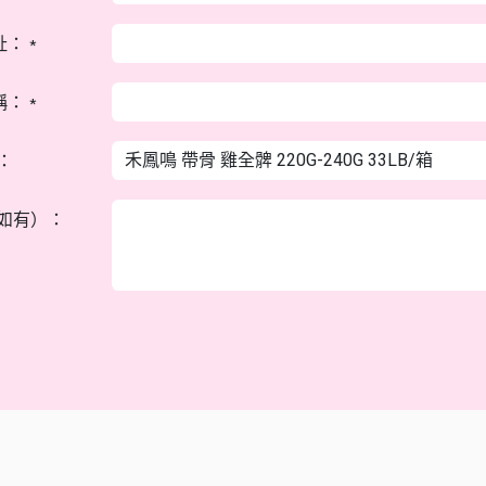
址：
*
稱：
*
：
如有）：