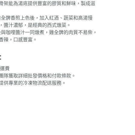
骨架能為湯底提供豐富的膠質和鮮味，製成滋
將雞全髀香煎上色後，加入紅酒、蔬菜和高湯慢
，醬汁濃郁，是經典的西式燉菜。
塊後與咖哩醬汁一同燉煮，雞全髀的肉質不易柴，
香辣，口感豐富。
：
免運費
團隊獲取詳細批發價格和付款條款。
提供專業的冷凍物流配送服務。