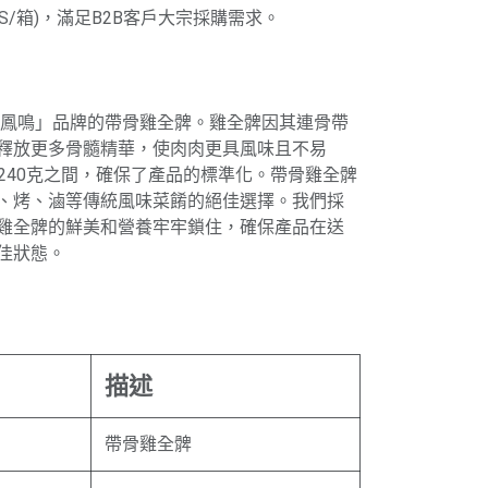
LBS/箱)，滿足B2B客戶大宗採購需求。
禾鳳鳴」品牌的帶骨雞全髀。雞全髀因其連骨帶
釋放更多骨髓精華，使肉肉更具風味且不易
-240克之間，確保了產品的標準化。帶骨雞全髀
、烤、滷等傳統風味菜餚的絕佳選擇。我們採
雞全髀的鮮美和營養牢牢鎖住，確保產品在送
佳狀態。
描述
帶骨雞全髀