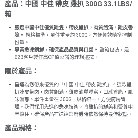
產品：中國 中佳 帶皮 雞扒 300G 33.1LBS/
箱
嚴選中國中佳優質雞隻，帶皮雞扒，肉質飽滿，雞皮香
脆。
規格標準，單件重量約 300G，方便餐飲精準控制
份量。
專業急凍鎖鮮，確保產品品質與口感。
整箱包裝，是
B2B客戶製作高CP值菜餚的理想選擇。
關於產品：
昌運為您帶來優質的「中國 中佳 帶皮 雞扒」。這款雞
扒連皮帶肉，肉質飽滿，雞皮油質豐富，口感香脆，風
味濃郁。單件重量在 300G，規格統一，方便廚房管
理。我們採用先進的急凍技術，將雞扒的鮮美和營養牢
牢鎖住，確保產品在送達您廚房時依然保持最佳狀態。
產品規格：