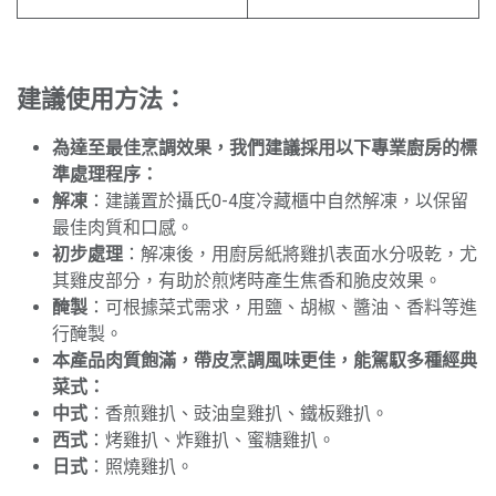
建議使用方法：
為達至最佳烹調效果，我們建議採用以下專業廚房的標
準處理程序：
解凍
：建議置於攝氏0-4度冷藏櫃中自然解凍，以保留
最佳肉質和口感。
初步處理
：解凍後，用廚房紙將雞扒表面水分吸乾，尤
其雞皮部分，有助於煎烤時產生焦香和脆皮效果。
醃製
：可根據菜式需求，用鹽、胡椒、醬油、香料等進
行醃製。
本產品肉質飽滿，帶皮烹調風味更佳，能駕馭多種經典
菜式：
中式
：香煎雞扒、豉油皇雞扒、鐵板雞扒。
西式
：烤雞扒、炸雞扒、蜜糖雞扒。
日式
：照燒雞扒。