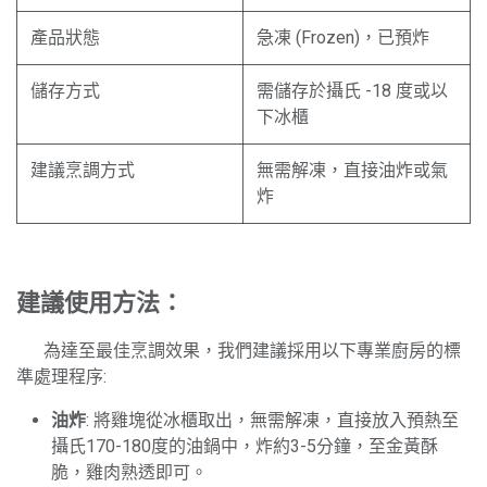
產品狀態
急凍 (Frozen)，已預炸
儲存方式
需儲存於攝氏 -18 度或以
下冰櫃
建議烹調方式
無需解凍，直接油炸或氣
炸
建議使用方法：
​為達至最佳烹調效果，我們建議採用以下專業廚房的標
準處理程序:
油炸
: 將雞塊從冰櫃取出，無需解凍，直接放入預熱至
攝氏170-180度的油鍋中，炸約3-5分鐘，至金黃酥
脆，雞肉熟透即可。