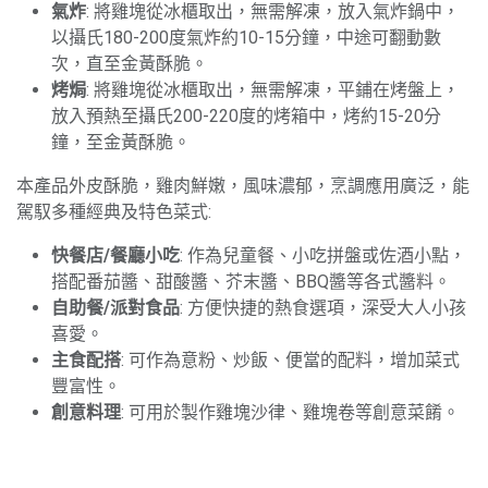
氣炸
: 將雞塊從冰櫃取出，無需解凍，放入氣炸鍋中，
以攝氏180-200度氣炸約10-15分鐘，中途可翻動數
次，直至金黃酥脆。
烤焗
: 將雞塊從冰櫃取出，無需解凍，平鋪在烤盤上，
放入預熱至攝氏200-220度的烤箱中，烤約15-20分
鐘，至金黃酥脆。
本產品外皮酥脆，雞肉鮮嫩，風味濃郁，烹調應用廣泛，能
駕馭多種經典及特色菜式:
快餐店/餐廳小吃
: 作為兒童餐、小吃拼盤或佐酒小點，
搭配番茄醬、甜酸醬、芥末醬、BBQ醬等各式醬料。
自助餐/派對食品
: 方便快捷的熱食選項，深受大人小孩
喜愛。
主食配搭
: 可作為意粉、炒飯、便當的配料，增加菜式
豐富性。
創意料理
: 可用於製作雞塊沙律、雞塊卷等創意菜餚。