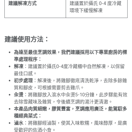
建議解凍方式
建議置於攝氏 0-4 度冷藏
環境下緩慢解凍
建議使用方法：
為達至最佳烹調效果，我們建議採用以下專業廚房的標
準處理程序：
解凍
：建議置於攝氏0-4度冷藏櫃中自然解凍，以保留
最佳口感。
初步處理
：解凍後，將雞腳徹底清洗乾淨，去除多餘雜
質和腳皮，可根據需要剪去雞爪。
汆燙
：將雞腳放入滾水中汆燙5-10分鐘，此步驟能有效
去除雪藏味及雜質，令後續烹調的湯汁更清澈。
本產品肉質細嫩，膠質豐富，烹調應用廣泛，能駕馭多
種經典菜式：
滷水
：將雞腳經滷製，使其入味軟糯，風味醇厚，是廣
受歡迎的佐酒小食。