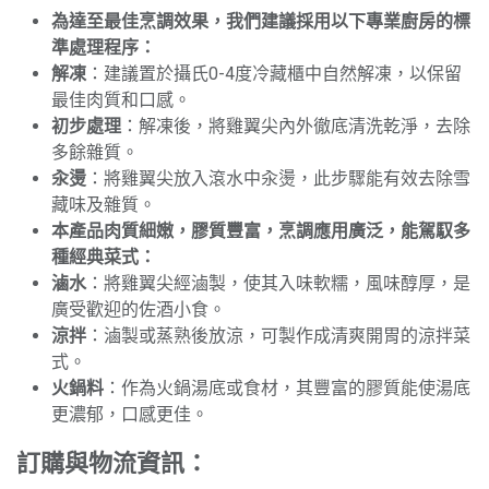
為達至最佳烹調效果，我們建議採用以下專業廚房的標
準處理程序：
解凍
：建議置於攝氏0-4度冷藏櫃中自然解凍，以保留
最佳肉質和口感。
初步處理
：解凍後，將雞翼尖內外徹底清洗乾淨，去除
多餘雜質。
汆燙
：將雞翼尖放入滾水中汆燙，此步驟能有效去除雪
藏味及雜質。
本產品肉質細嫩，膠質豐富，烹調應用廣泛，能駕馭多
種經典菜式：
滷水
：將雞翼尖經滷製，使其入味軟糯，風味醇厚，是
廣受歡迎的佐酒小食。
涼拌
：滷製或蒸熟後放涼，可製作成清爽開胃的涼拌菜
式。
火鍋料
：作為火鍋湯底或食材，其豐富的膠質能使湯底
更濃郁，口感更佳。
訂購與物流資訊：