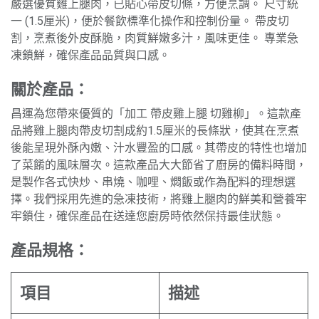
嚴選優質雞上腿肉，已貼心帶皮切條，方便烹調。 尺寸統
一 (1.5厘米)，便於餐飲標準化操作和控制份量。 帶皮切
割，烹煮後外皮酥脆，肉質鮮嫩多汁，風味更佳。 專業急
凍鎖鮮，確保產品品質與口感。
關於產品：
昌運為您帶來優質的「加工 帶皮雞上腿 切雞柳」。這款產
品將雞上腿肉帶皮切割成約1.5厘米的長條狀，使其在烹煮
後能呈現外酥內嫩、汁水豐盈的口感。其帶皮的特性也增加
了菜餚的風味層次。這款產品大大節省了廚房的備料時間，
是製作各式快炒、串燒、咖哩、燜飯或作為配料的理想選
擇。我們採用先進的急凍技術，將雞上腿肉的鮮美和營養牢
牢鎖住，確保產品在送達您廚房時依然保持最佳狀態。
產品規格：
項目
描述