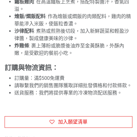
鐵板雞肉
: 在高溫鐵板上烹煮，搭配特製醬汁，香氣四
溢。
燴飯/燜飯配料
: 作為燴飯或燜飯的肉類配料，雞肉的精
華能滲入米飯，使飯粒香濃。
沙律配料
: 煮熟或煎熟後切段，加入新鮮蔬菜和輕盈沙
律醬，製成健康美味的沙律。
炸雞條
: 裹上薄粉或脆漿後油炸至金黃酥脆，外酥內
嫩，是受歡迎的餐前小吃。
訂購與物流資訊：
訂購量：滿$500免運費
請聯繫我們的銷售團隊獲取詳細批發價格和付款條款。
送貨服務：我們將提供專業的冷凍物流配送服務。
加入願望清單