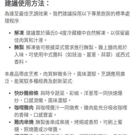
建議使用方法：
為達至最佳烹調效果，我們建議採用以下專業廚房的標準處
理程序:
解凍
: 建議置於攝氏0-4度冷藏櫃中自然解凍，以保留最
佳肉質和汁液。
醃製
: 解凍後可根據菜式需求進行醃製，雞上腿肉易於
入味，可使用中式醬料（如豉油、薑蔥、蒜蓉）或西式
香料。
本產品帶皮烹煮，肉質鮮嫩多汁，風味濃郁，烹調應用廣
泛，能駕馭多種經典及創新菜式:
快炒雞柳條
: 與時令蔬菜、彩椒、洋蔥等一同快速爆
炒，口感滑嫩，風味濃郁。
咖哩雞肉
: 與咖哩醬汁一同燉煮，雞肉能充分吸收咖哩
的香辣，口感豐富。
雞肉串燒
: 醃製後串成串燒，烤焗或香煎，可刷上蜜
糖、照燒醬或沙嗲醬。