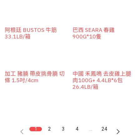
阿根廷 BUSTOS 牛筋
巴西 SEARA 春雞
33.1LB/箱
900G*10隻
加工 豬腩 帶皮挑骨腩 切
中國 禾鳳鳴 去皮雞上腿
條 1.5吋/4cm
肉100G+ 4.4LB*6包
26.4LB/箱
1
2
3
4
…
24