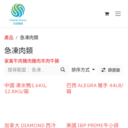
跳至內容
產品
急凍肉類
急凍肉類
家禽
牛肉
豬肉
雞肉
羊肉
牛腩
排序方式
篩選器
中國 凍米鴨1.6KG,
巴西 ALEGRA 豬手 44LB/
12.8KG/箱
箱
加拿大 DIAMOND 西冷
美國 IBP PRIME牛小排