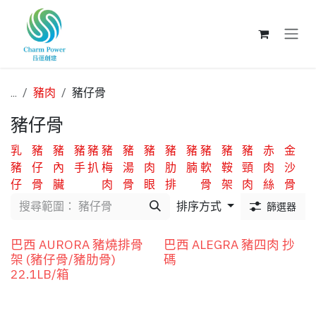
跳至內容
...
豬肉
豬仔骨
豬仔骨
乳
豬
豬
豬
豬
豬
豬
豬
豬
豬
豬
豬
豬
赤
金
豬
仔
內
手
扒
梅
湯
肉
肋
腩
軟
鞍
頸
肉
沙
仔
骨
臟
肉
骨
眼
排
骨
架
肉
絲
骨
排序方式
篩選器
巴西 AURORA 豬燒排骨
巴西 ALEGRA 豬四肉 抄
架 (豬仔骨/豬肋骨)
碼
22.1LB/箱