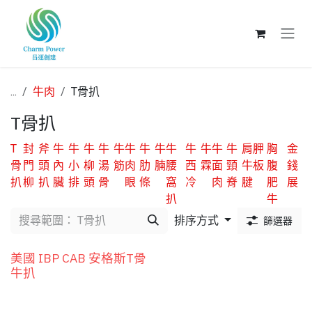
跳至內容
...
牛肉
T骨扒
T骨扒
T
封
斧
牛
牛
牛
牛
牛
牛
牛
牛
牛
牛
牛
牛
牛
肩胛
胸
金
骨
門
頭
內
小
柳
湯
筋
肉
肋
腩
腰
西
霖
面
頸
牛板
腹
錢
扒
柳
扒
臟
排
頭
骨
眼
條
窩
冷
肉
脊
腱
肥
展
扒
牛
排序方式
篩選器
美國 IBP CAB 安格斯T骨
牛扒