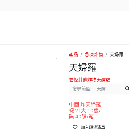
企業服務
資源/新聞
聯絡我們
產品
急凍炸物
天婦羅
天婦羅
薯條
其他炸物
天婦羅
中國 炸天婦羅
蝦 2L大 10隻/
碟 40碟/箱
加入願望清單