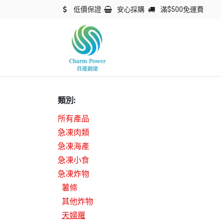
跳至內容
低價保證
安心採購
滿$500免運費
主頁
關於我們
產品
類別:
所有產品
急凍肉類
急凍海產
急凍小食
急凍炸物
薯條
其他炸物
天婦羅