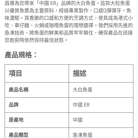
昌運為您帶來「中國 ER」品牌的大白魚蛋。這款大粒魚蛋
以優質魚漿為主要原料，經過專業製作，口感Q彈彈牙，魚
味濃郁。其香脆的口感和方便的烹調方式，使其成為港式小
吃、車仔麵、火鍋或咖哩魚蛋的理想選擇。我們採用先進的
急凍技術，將魚蛋的鮮美和品質牢牢鎖住，確保產品在送達
您廚房時依然保持最佳狀態。
產品規格：
項目
描述
產品名稱
大白魚蛋
品牌
中國 ER
原產地
中國
產品類型
急凍魚蛋