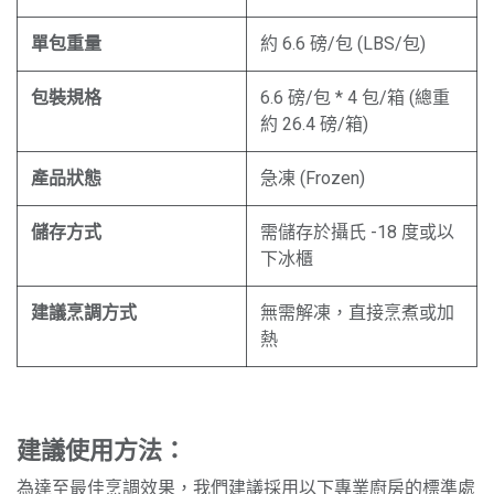
單包重量
約 6.6 磅/包 (LBS/包)
包裝規格
6.6 磅/包 * 4 包/箱 (總重
約 26.4 磅/箱)
產品狀態
急凍 (Frozen)
儲存方式
需儲存於攝氏 -18 度或以
下冰櫃
建議烹調方式
無需解凍，直接烹煮或加
熱
建議使用方法：
為達至最佳烹調效果，我們建議採用以下專業廚房的標準處