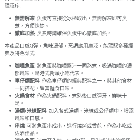
理程序:
無需解凍
: 魚蛋可直接從冰櫃取出，無需解凍即可烹
煮，方便快捷。
徹底加熱
: 烹煮時請確保魚蛋中心徹底加熱。
本產品口感Q彈，魚味濃郁，烹調應用廣泛，能駕馭多種經
典及特色菜式:
咖哩魚蛋
: 將魚蛋與咖哩醬汁一同熬煮，吸滿咖哩的濃
郁風味，是港式街頭小吃代表。
車仔麵配料
: 作為車仔麵的經典配料之一，與其他食材
一同搭配，豐富麵食口味。
火鍋食材
: 作為火鍋配料，煮熟後口感彈牙，鮮味十
足。
湯麵/米線配料
: 加入各式湯麵、米線或公仔麵中，增添
風味和口感。
串燒
: 可將魚蛋串成串，進行燒烤或香煎，作為小吃或
佐酒佳品。