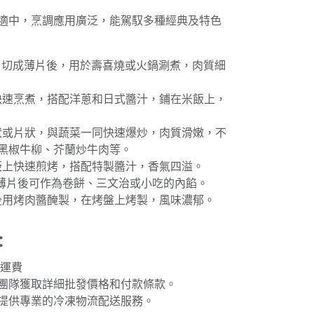
適中，烹調應用廣泛，能駕馭多種經典及特色
：切成薄片後，用於壽喜燒或火鍋涮煮，肉質細
後快速烹煮，搭配洋蔥和日式醬汁，鋪在米飯上，
條狀或片狀，與蔬菜一同快速爆炒，肉質滑嫩，不
黑椒牛柳、芥蘭炒牛肉等。
鐵板上快速煎烤，搭配特製醬汁，香氣四溢。
成薄片後可作為卷餅、三文治或小吃的內餡。
丁後用烤肉醬醃製，在烤盤上烤製，風味濃郁。
：
免運費
團隊獲取詳細批發價格和付款條款。
提供專業的冷凍物流配送服務。