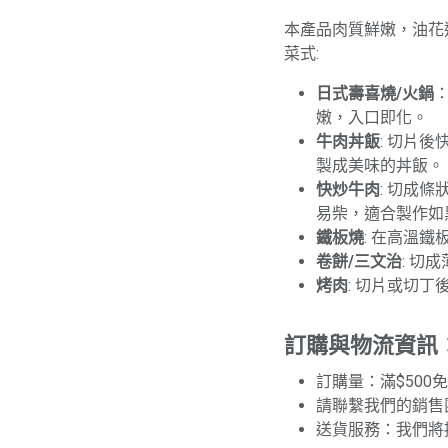
本產品肉質鮮嫩，油花
菜式:
日式壽喜燒/火鍋
嫩，入口即化。
牛肉丼飯
: 切片
製成美味的丼飯。
快炒牛肉
: 切成
易柴，適合製作如
鐵板燒
: 在高溫
卷餅/三文治
: 切
烤肉
: 切片或切
訂購與物流資訊
訂購量：滿$500
請聯繫我們的銷售
送貨服務：我們將