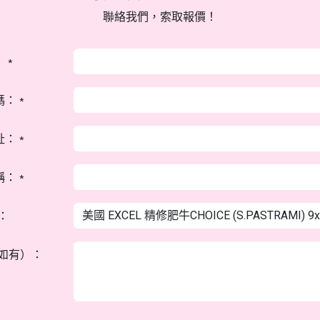
聯絡我們，索取報價！
：
*
碼：
*
址：
*
稱：
*
：
如有）：