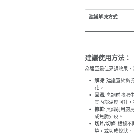
建議解凍方式
建議使用方法：
為達至最佳烹調效果，
解凍
: 建議置於
花。
回溫
: 烹調前將肥
其內部溫度回升，
擦乾
: 烹調前用
成焦脆外皮。
切片/切條
: 根據
燒，或切成條狀、