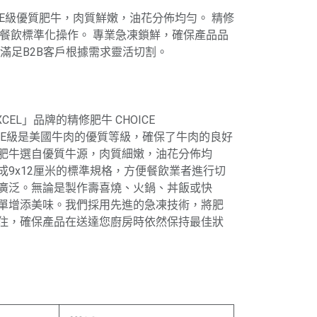
OICE級優質肥牛，肉質鮮嫩，油花分佈均勻。 精修
便餐飲標準化操作。 專業急凍鎖鮮，確保產品品
滿足B2B客戶根據需求靈活切割。
CEL」品牌的精修肥牛 CHOICE
。CHOICE級是美國牛肉的優質等級，確保了牛肉的良好
肥牛選自優質牛源，肉質細嫩，油花分佈均
成9x12厘米的標準規格，方便餐飲業者進行切
廣泛。無論是製作壽喜燒、火鍋、丼飯或快
單增添美味。我們採用先進的急凍技術，將肥
住，確保產品在送達您廚房時依然保持最佳狀