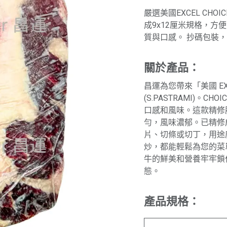
嚴選美國EXCEL CH
成9x12厘米規格，方
質與口感。 抄碼包裝，
關於產品：
昌運為您帶來「美國 EX
(S.PASTRAMI)
口感和風味。這款精修
勻，風味濃郁。已精修
片、切條或切丁，用途
炒，都能輕鬆為您的菜
牛的鮮美和營養牢牢鎖
態。
產品規格：