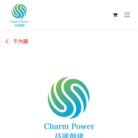
跳至內容
牛內臟