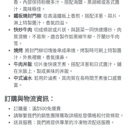
香，內部保持粉嫩多汁，搭配海鹽、黑胡椒或各式醬
汁，風味極佳。
鐵板燒封門柳
: 在高溫鐵板上香煎，搭配洋蔥、蒜片，
淋上特製醬汁，香氣四溢。
快炒牛肉
: 切成條狀或片狀，與蔬菜一同快速爆炒，肉
質滑嫩，不易柴，適合製作如黑椒牛柳、芥蘭炒牛肉
等。
燒烤
: 將封門柳切塊後串成串燒，烤製時可刷上特製醬
汁，外焦裡嫩，香氣撲鼻。
牛肉丼飯
: 切片後快速烹煮，搭配洋蔥和日式醬汁，鋪
在米飯上，製成美味的丼飯。
中式滷水
: 若用於滷煮，其肉質在長時間烹煮後口感豐
富。
訂購與物流資訊：
訂購量：滿$500免運費
請聯繫我們的銷售團隊獲取詳細批發價格和付款條款。
送貨服務：我們將提供專業的冷凍物流配送服務。