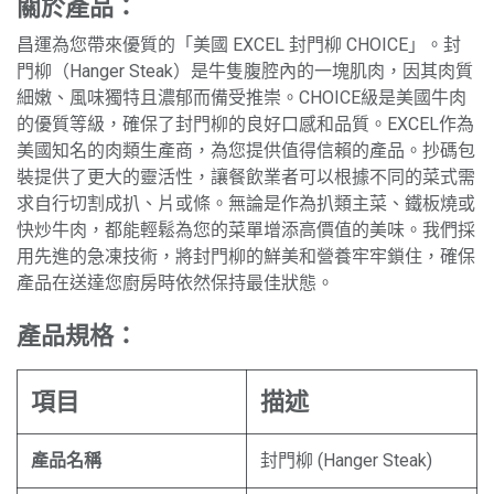
關於產品：
昌運為您帶來優質的「美國 EXCEL 封門柳 CHOICE」。封
門柳（Hanger Steak）是牛隻腹腔內的一塊肌肉，因其肉質
細嫩、風味獨特且濃郁而備受推崇。CHOICE級是美國牛肉
的優質等級，確保了封門柳的良好口感和品質。EXCEL作為
美國知名的肉類生產商，為您提供值得信賴的產品。抄碼包
裝提供了更大的靈活性，讓餐飲業者可以根據不同的菜式需
求自行切割成扒、片或條。無論是作為扒類主菜、鐵板燒或
快炒牛肉，都能輕鬆為您的菜單增添高價值的美味。我們採
用先進的急凍技術，將封門柳的鮮美和營養牢牢鎖住，確保
產品在送達您廚房時依然保持最佳狀態。
產品規格：
項目
描述
產品名稱
封門柳 (Hanger Steak)