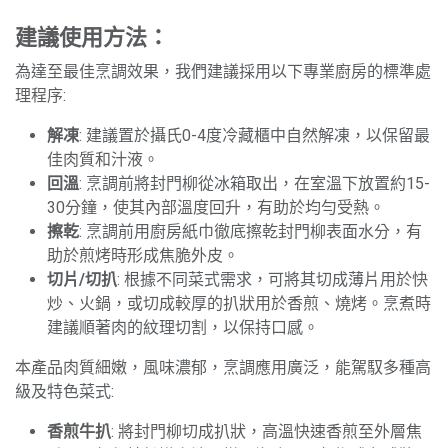
建議使用方法：
為達至最佳烹調效果，我們建議採用以下專業廚房的標準處
理程序:
解凍
: 建議置於攝氏0-4度冷藏櫃中自然解凍，以保留最
佳肉質和汁液。
回溫
: 烹調前將封門柳從冰箱取出，在室溫下放置約15-
30分鐘，使其內部溫度回升，有助於均勻受熱。
擦乾
: 烹調前用廚房紙巾徹底擦乾封門柳表面水分，有
助於煎烤時形成焦脆外皮。
切片/切扒
: 根據不同菜式需求，可將其切成薄片用於快
炒、火鍋，或切成較厚的扒狀用於香煎、燒烤。烹煮時
建議順著肉的紋理切割，以保持口感。
本產品肉質細嫩，風味濃郁，烹調應用廣泛，能駕馭多種高
級及特色菜式:
香煎牛扒
: 將封門柳切成扒狀，高溫快速香煎至外層焦