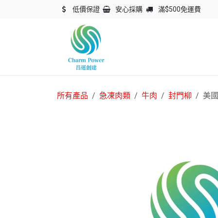
跳至內容
低價保證
安心採購
滿$500免運費
主頁
關於我們
產品
所有產品
急凍肉類
牛肉
封門柳
美國