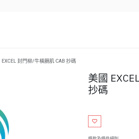
企業服務
資源/新聞
聯絡我們
 EXCEL 封門柳/牛橫膈肌 CAB 抄碼
美國 EXCE
抄碼
條款及條件細則