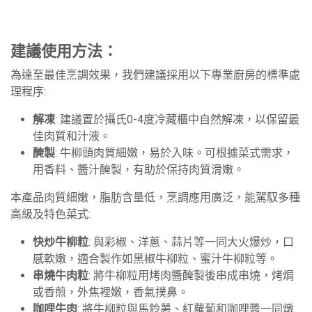
建議使用方法：
為達至最佳烹調效果，我們建議採用以下專業廚房的標準處
理程序:
解凍
: 建議置於攝氏0-4度冷藏櫃中自然解凍，以保留最
佳肉質和汁液。
醃製
: 牛柳頭肉質細嫩，易於入味。可根據菜式需求，
用香料、醬汁醃製，有助於保持肉質滑嫩。
本產品肉質細嫩，脂肪含量低，烹調應用廣泛，能駕馭多種
高級及特色菜式:
快炒牛柳粒
: 與彩椒、洋蔥、蒜片等一同大火爆炒，口
感軟嫩，適合製作如黑椒牛柳粒、蜜汁牛柳粒等。
串燒牛肉粒
: 將牛柳粒用烤肉醬醃製後串成串燒，烤焗
或香煎，外焦裡嫩，香氣撲鼻。
咖哩牛肉
: 將牛柳粒與馬鈴薯、紅蘿蔔和咖哩醬一同燉