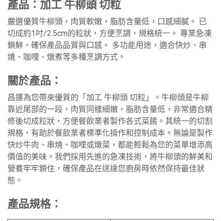
產品：加工 牛柳頭 切粒
嚴選優質牛柳頭，肉質軟嫩，脂肪含量低，口感細膩。 已
切成約1吋/2.5cm的粒狀，方便烹調，規格統一。 專業急凍
鎖鮮，確保產品品質與口感。 多功能用途，適合快炒、串
燒、咖哩、燉煮等多種烹調方式。
關於產品：
昌運為您帶來優質的「加工 牛柳頭 切粒」。牛柳頭是牛柳
靠近尾部的一段，肉質同樣細嫩，脂肪含量低，非常適合精
修後切成粒狀，方便餐飲業者製作各式菜餚。其統一的切割
規格，有助於餐飲業者標準化操作和控制成本。無論是製作
快炒牛肉、串燒、咖哩或燉菜，都能輕鬆為您的菜單增添高
價值的美味。我們採用先進的急凍技術，將牛柳頭的鮮美和
營養牢牢鎖住，確保產品在送達您廚房時依然保持最佳狀
態。
產品規格：