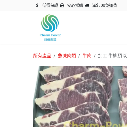
跳至內容
低價保證
安心採購
滿$500免運費
主頁
關於我們
產品
所有產品
急凍肉類
牛肉
加工 牛柳頭 切扒