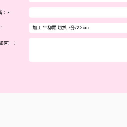
稱：
*
：
如有）：