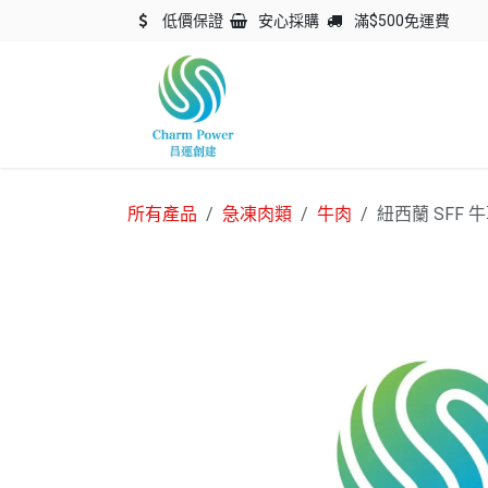
跳至內容
低價保證
安心採購
滿$500免運費
主頁
關於我們
產品
所有產品
急凍肉類
牛肉
紐西蘭 SFF 牛