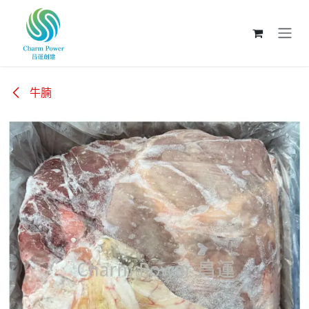
跳至內容
牛腩