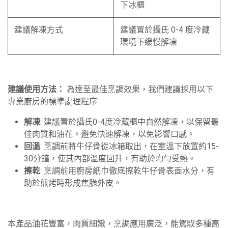
下冰櫃
建議解凍方式
建議置於攝氏 0-4 度冷藏
環境下緩慢解凍
建議使用方法：
為達至最佳烹調效果，我們建議採用以下
專業廚房的標準處理程序:
解凍
: 建議置於攝氏0-4度冷藏櫃中自然解凍，以保留最
佳肉質和油花。避免快速解凍，以免影響口感。
回溫
: 烹調前將牛仔骨從冰箱取出，在室溫下放置約15-
30分鐘，使其內部溫度回升，有助於均勻受熱。
擦乾
: 烹調前用廚房紙巾徹底擦乾牛仔骨表面水分，有
助於煎烤時形成焦脆外皮。
本產品油花豐富，肉質細嫩，烹調應用廣泛，能駕馭多種高