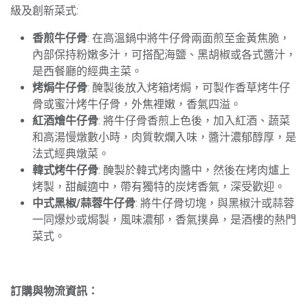
級及創新菜式:
香煎牛仔骨
: 在高溫鍋中將牛仔骨兩面煎至金黃焦脆，
內部保持粉嫩多汁，可搭配海鹽、黑胡椒或各式醬汁，
是西餐廳的經典主菜。
烤焗牛仔骨
: 醃製後放入烤箱烤焗，可製作香草烤牛仔
骨或蜜汁烤牛仔骨，外焦裡嫩，香氣四溢。
紅酒燴牛仔骨
: 將牛仔骨香煎上色後，加入紅酒、蔬菜
和高湯慢燉數小時，肉質軟爛入味，醬汁濃郁醇厚，是
法式經典燉菜。
韓式烤牛仔骨
: 醃製於韓式烤肉醬中，然後在烤肉爐上
烤製，甜鹹適中，帶有獨特的炭烤香氣，深受歡迎。
中式黑椒/蒜蓉牛仔骨
: 將牛仔骨切塊，與黑椒汁或蒜蓉
一同爆炒或焗製，風味濃郁，香氣撲鼻，是酒樓的熱門
菜式。
訂購與物流資訊：