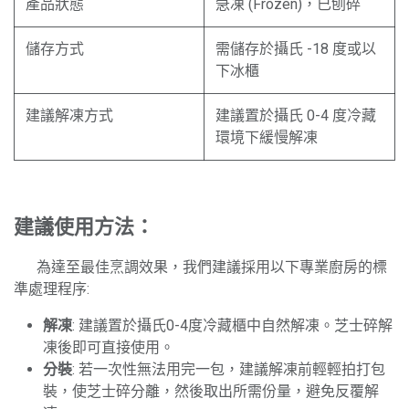
產品狀態
急凍 (Frozen)，已刨碎
儲存方式
需儲存於攝氏 -18 度或以
下冰櫃
建議解凍方式
建議置於攝氏 0-4 度冷藏
環境下緩慢解凍
建議使用方法：
​為達至最佳烹調效果，我們建議採用以下專業廚房的標
準處理程序:
解凍
: 建議置於攝氏0-4度冷藏櫃中自然解凍。芝士碎解
凍後即可直接使用。
分裝
: 若一次性無法用完一包，建議解凍前輕輕拍打包
裝，使芝士碎分離，然後取出所需份量，避免反覆解