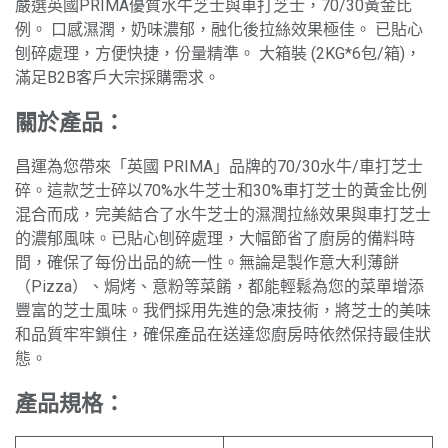
嚴選英國PRIMA優質水牛芝士與車打芝士，70/30黃金比
例。 口感濕潤，奶味濃郁，融化後拉絲效果極佳。 已貼心
刨碎處理，方便快捷，份量精準。 大箱裝 (2KG*6包/箱)，
滿足B2B客戶大宗採購需求。
關於產品：
昌運為您帶來「英國 PRIMA」品牌的70/30水牛/車打芝士
碎。這款芝士碎以70%水牛芝士和30%車打芝士的黃金比例
混合而成，完美結合了水牛芝士的濕潤拉絲效果與車打芝士
的濃郁風味。已貼心刨碎處理，大幅節省了廚房的備料時
間，確保了每份出品的統一性。無論是製作意大利薄餅
（Pizza）、焗烤、意粉等菜餚，都能輕鬆為您的菜單增添
豐富的芝士風味。我們採用先進的急凍技術，將芝士的美味
和品質牢牢鎖住，確保產品在送達您廚房時依然保持最佳狀
態。
產品規格：