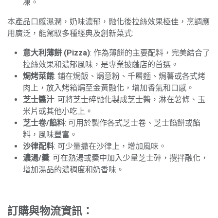
凍。
本產品口感濕潤，奶味濃郁，融化後拉絲效果極佳，烹調應
用廣泛，能駕馭多種經典及創新菜式:
意大利薄餅 (Pizza)
: 作為薄餅的主要配料，完美結合了
拉絲效果和濃郁風味，是專業披薩店的首選。
焗烤菜餚
: 鋪在焗飯、焗意粉、千層麵、焗薯或各式烤
肉上，放入烤箱焗至金黃融化，增加香氣和口感。
芝士醬汁
: 可將芝士碎融化製成芝士醬，淋在薯條、玉
米片或其他小吃上。
芝士卷/餡料
: 可用於製作各式芝士卷、芝士餡餅或餡
料，風味豐富。
沙律配料
: 可少量撒在沙律上，增加風味。
濃湯/羹
: 可在熱湯或羹中加入少量芝士碎，攪拌融化，
增加湯品的濃稠度和奶香味。
訂購與物流資訊：