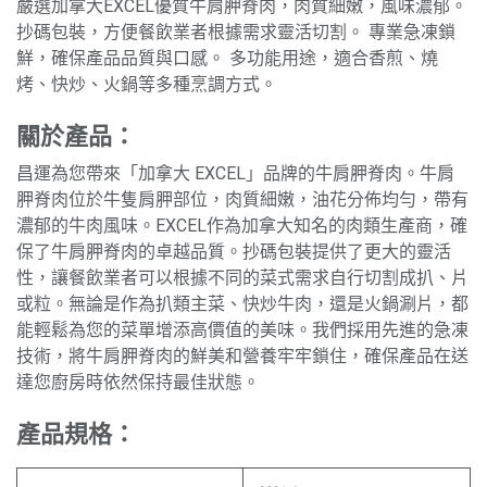
嚴選加拿大EXCEL優質牛肩胛脊肉，肉質細嫩，風味濃郁。
抄碼包裝，方便餐飲業者根據需求靈活切割。 專業急凍鎖
鮮，確保產品品質與口感。 多功能用途，適合香煎、燒
烤、快炒、火鍋等多種烹調方式。
關於產品：
昌運為您帶來「加拿大 EXCEL」品牌的牛肩胛脊肉。牛肩
胛脊肉位於牛隻肩胛部位，肉質細嫩，油花分佈均勻，帶有
濃郁的牛肉風味。EXCEL作為加拿大知名的肉類生產商，確
保了牛肩胛脊肉的卓越品質。抄碼包裝提供了更大的靈活
性，讓餐飲業者可以根據不同的菜式需求自行切割成扒、片
或粒。無論是作為扒類主菜、快炒牛肉，還是火鍋涮片，都
能輕鬆為您的菜單增添高價值的美味。我們採用先進的急凍
技術，將牛肩胛脊肉的鮮美和營養牢牢鎖住，確保產品在送
達您廚房時依然保持最佳狀態。
產品規格：