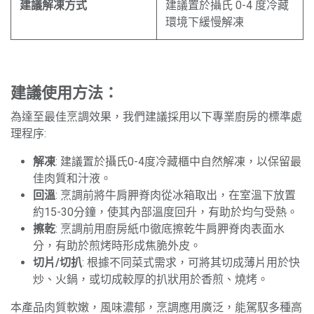
建議解凍方式
建議置於攝氏 0-4 度冷藏
環境下緩慢解凍
建議使用方法：
為達至最佳烹調效果，我們建議採用以下專業廚房的標準處
理程序:
解凍
: 建議置於攝氏0-4度冷藏櫃中自然解凍，以保留最
佳肉質和汁液。
回溫
: 烹調前將牛肩胛脊肉從冰箱取出，在室溫下放置
約15-30分鐘，使其內部溫度回升，有助於均勻受熱。
擦乾
: 烹調前用廚房紙巾徹底擦乾牛肩胛脊肉表面水
分，有助於煎烤時形成焦脆外皮。
切片/切扒
: 根據不同菜式需求，可將其切成薄片用於快
炒、火鍋，或切成較厚的扒狀用於香煎、燒烤。
本產品肉質軟嫩，風味濃郁，烹調應用廣泛，能駕馭多種高