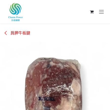
跳至內容
肩胛牛板腱