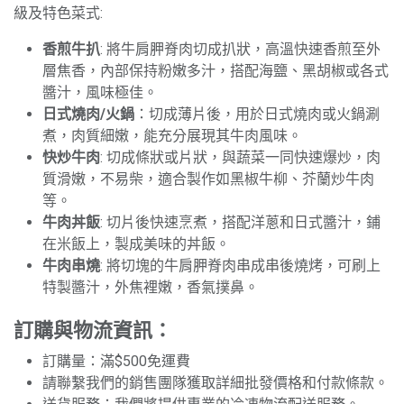
級及特色菜式:
香煎牛扒
: 將牛肩胛脊肉切成扒狀，高溫快速香煎至外
層焦香，內部保持粉嫩多汁，搭配海鹽、黑胡椒或各式
醬汁，風味極佳。
日式燒肉/火鍋
：切成薄片後，用於日式燒肉或火鍋涮
煮，肉質細嫩，能充分展現其牛肉風味。
快炒牛肉
: 切成條狀或片狀，與蔬菜一同快速爆炒，肉
質滑嫩，不易柴，適合製作如黑椒牛柳、芥蘭炒牛肉
等。
牛肉丼飯
: 切片後快速烹煮，搭配洋蔥和日式醬汁，鋪
在米飯上，製成美味的丼飯。
牛肉串燒
: 將切塊的牛肩胛脊肉串成串後燒烤，可刷上
特製醬汁，外焦裡嫩，香氣撲鼻。
訂購與物流資訊：
訂購量：滿$500免運費
請聯繫我們的銷售團隊獲取詳細批發價格和付款條款。