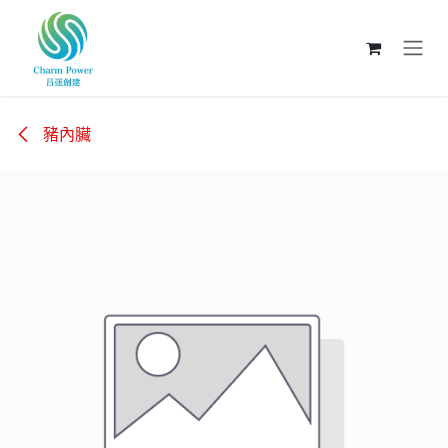
跳至內容
豬內臟