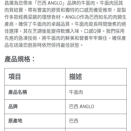
昌運為您帶來「巴西 ANGLO」品牌的牛面肉。牛面肉因其
肉質結實、帶有豐富的膠質和獨特的口感而備受推崇，是製
作多款經典菜餚的理想食材。ANGLO作為巴西知名的肉類生
產商，確保了牛面肉的卓越品質。牛面肉是長時間燉煮的絕
佳選擇，其在烹調後能變得軟爛入味，口感Q彈。我們採用
先進的急凍技術，將牛面肉的鮮美和營養牢牢鎖住，確保產
品在送達您廚房時依然保持最佳狀態。
產品規格：
項目
描述
產品名稱
牛面肉
品牌
巴西 ANGLO
原產地
巴西