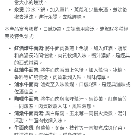
當大小的塊狀。
汆燙
: 冷水下鍋，加入薑片、蔥段和少量米酒，煮沸後
撇去浮沫，進行汆燙，去除腥味。
本產品富含膠質，口感Q彈，烹調應用廣泛，能駕馭多種經
典及特色菜式:
紅酒燴牛面肉
: 將牛面肉香煎上色後，加入紅酒、蔬菜
和高湯長時間慢燉，肉質軟爛入味，醬汁濃郁，是經典
的西式燉菜。
紅燒牛面肉
: 將牛面肉香煎上色後，加入醬油、冰糖、
香料等紅燒慢燉，肉質軟爛入味，風味醇厚。
滷水牛面肉
: 滷煮至入味軟爛，口感Q彈，是經典滷味或
佐酒佳品。
咖哩牛面肉
: 將牛面肉與咖哩醬汁、馬鈴薯、紅蘿蔔等
一同燉煮，肉質軟爛入味，風味濃郁。
清燉牛面肉湯
: 與白蘿蔔、玉米等一同慢火煲煮，湯汁
清甜，牛面肉軟爛入味。
牛面肉煲
: 與蘿蔔、冬菇、枝竹等一同燜煮成煲仔菜，