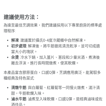
建議使用方法：
為達至最佳烹調效果，我們建議採用以下專業廚房的標準處
理程序:
解凍
: 建議置於攝氏0-4度冷藏櫃中自然解凍。
初步處理
: 解凍後，將牛筋徹底清洗乾淨，並可切成適
當大小的塊狀。
汆燙
: 冷水下鍋，加入薑片、蔥段和少量米酒，煮沸後
撇去浮沫，進行長時間燉煮，使其軟爛。
本產品富含膠原蛋白，口感Q彈，烹調應用廣泛，能駕馭多
種經典及特色菜式:
清燉牛筋
: 與白蘿蔔、紅蘿蔔等一同慢火燉煮，湯汁清
甜，牛筋軟爛入味。
滷水牛筋
: 滷煮至入味軟爛，口感Q彈，是經典滷味或佐
酒佳品。