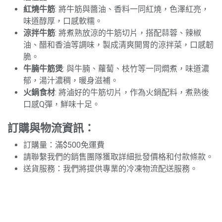
紅燒牛筋
: 將牛筋與醬油、香料一同紅燒，色澤紅亮，
味道醇厚，口感軟糯。
涼拌牛筋
: 將煮熟放涼的牛筋切片，搭配蒜蓉、辣椒
油、醋和香油等調味，製成清爽開胃的涼拌菜，口感韌
脆。
牛腩牛筋煲
: 與牛腩、蘿蔔、枝竹等一同燜煮，味道濃
郁，湯汁濃稠，暖身滋補。
火鍋食材
: 將滷好的牛筋切片，作為火鍋配料，煮熟後
口感Q彈，鮮味十足。
訂購與物流資訊：
訂購量：滿$500免運費
請聯繫我們的銷售團隊獲取詳細批發價格和付款條款。
送貨服務：我們將提供專業的冷凍物流配送服務。